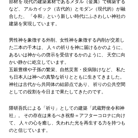
部材を 現代の建築素材であるメタル（金属）で構築する
など、 アルカイック（古代的）とモダン（現代的）が融
合した、 「令和」という新しい時代にふさわしい神社の
建築を実現しています。
男性神を象徴する外削、女性神を象徴する内削が交差し
た二本の千木は、 人々の祈りを神に届けるかのように、
あるいは神からの啓示を受信するかのように、 天空に向
かい静かに屹立しています。
五穀豊穣や子孫の繁栄、自然災害・疫病除けなど、 私た
ち日本人は神への真摯な祈りとともに生きてきました。
神社は古代から共同体の結節点であり、 祈りの公共空間
としての役割を今日まで果たしてきたのです。
隈研吾氏による「祈り」としての建築「武蔵野坐令和神
社」。 その存在は来るべき祝祭＝アフターコロナに向け
て、 人々の心を癒し、失われた光を再生する力を持つも
のと信じています。