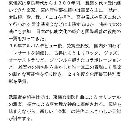
東儀家は奈良時代から１３００年間、 雅楽を代々受け継
いできた楽家。 宮内庁学部在籍中は篳篥を主に、 琵琶、
太鼓類、歌、舞、チェロを担当。 宮中儀式や皇居におい
て行われる 雅楽演奏会などに出演するほか、 海外での公
演にも参加、 日本の伝統文化の紹介と国際親善の役割の
一翼を担ってきた。
９６年アルバムデビュー後、受賞歴多数。 国内外問わず
コンサートを開催し、 古典はもとよりロック、 ジャズ、
オーケストラなど、 ジャンルを超えたコラボレーション
と、 雅楽器の持ち味を生かした唯一無二の表現にて 雅楽
の新たな可能性を切り開き、 ２４年度文化庁長官特別表
彰を受賞。
武蔵野令和神社では、東儀秀樹氏作曲による オリジナル
の雅楽、 振付による巫女舞が神前に奉納される。 伝統を
踏まえながら、新しい「令和」の時代に ふさわしい芸能
が誕生する。