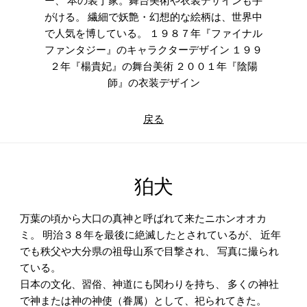
ー、 本の装丁家。舞台美術や衣装デザインも手
がける。 繊細で妖艶・幻想的な絵柄は、世界中
で人気を博している。 １９８７年『ファイナル
ファンタジー』のキャラクターデザイン １９９
２年『楊貴妃』の舞台美術 ２００１年『陰陽
師』の衣装デザイン
戻る
狛犬
万葉の頃から大口の真神と呼ばれて来たニホンオオカ
ミ。 明治３８年を最後に絶滅したとされているが、 近年
でも秩父や大分県の祖母山系で目撃され、 写真に撮られ
ている。
日本の文化、習俗、神道にも関わりを持ち、 多くの神社
で神または神の神使（眷属）として、祀られてきた。