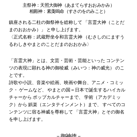
主祭神：天照大御神（あまてらすおおみかみ）
相殿神：素戔嗚命（すさのをのみこと）
鎮座される二柱の御祭神を総称して 「言霊大神（ことだ
まのおおかみ）」 と申し上げます。
〈正式名称：武蔵野坐令和言霊大神 （むさしのにますう
るわしきやまとのことだまのおおかみ〉
「言霊大神」とは、文芸・芸術・芸能といった コンテン
ツの表現に顕れる神の御稜威（みいつ：神の威光） のこ
とです。
詩歌や小説、音楽や絵画、映画や舞台、アニメ・コミッ
ク・ ゲームなど、 やまとの国＝日本で誕生するハイカル
チャーから ポップカルチャーまで、 学術（アカデミッ
ク）から 娯楽（エンタテインメント）まで、 すべてのコ
ンテンツに宿る神威を尊称して 「言霊大神」とその御名
を申し上げます。
－御神徳－