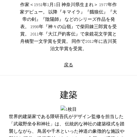
作家＜1951年1月1日 神奈川県生まれ＞ 1977年作
家デビュー。 以降『キマイラ』『餓狼伝』『大
帝の剣』『陰陽師』 などのシリーズ作品を発
表。 1998年『神々の山嶺』で柴田錬三郎賞を受
賞。 2011年『大江戸釣客伝』で泉鏡花文学賞と
舟橋聖一文学賞を受賞。 同作で2012年に吉川英
治文学賞を受賞。
戻る
建築
世界的建築家である隈研吾氏がデザイン監修を担当した
「武蔵野坐令和神社」は、 伝統的な神社の建築様式を踏
襲しながら、 鳥居や千木といった神道の象徴的な施設や