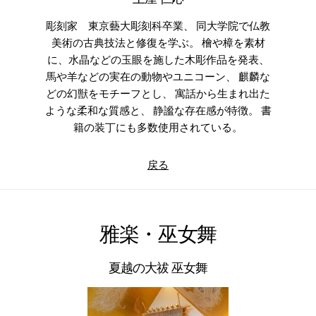
彫刻家 東京藝大彫刻科卒業、 同大学院で仏教
美術の古典技法と修復を学ぶ。 檜や樟を素材
に、水晶などの玉眼を施した木彫作品を発表、
馬や羊などの実在の動物やユニコーン、 麒麟な
どの幻獣をモチーフとし、 寓話から生まれ出た
ような柔和な質感と、 静謐な存在感が特徴。 書
籍の装丁にも多数使用されている。
戻る
雅楽・巫女舞
夏越の大祓 巫女舞