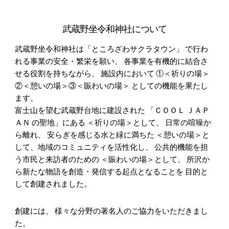
武蔵野坐令和神社について
武蔵野坐令和神社は「ところざわサクラタウン」 で行わ
れる事業の安全・繁栄を願い、 各事業を有機的に結合さ
せる役割を持ちながら、 施設内において ①＜祈りの場＞
②＜憩いの場＞③＜賑わいの場＞ としての機能を果たし
ます。
富士山を望む武蔵野台地に建設された 「ＣＯＯＬ ＪＡＰ
ＡＮ の聖地」にある ＜祈りの場＞として、 日常の喧噪か
ら離れ、 安らぎを感じる水と緑に満ちた ＜憩いの場＞と
して、地域のコミュニティを活性化し、 公共的機能を担
う市民と来訪者のための ＜賑わいの場＞として、 所沢か
ら新たな物語を創造・発信する起点となることを 目的と
して創建されました。
創建には、 様々な分野の著名人のご協力をいただきまし
た。