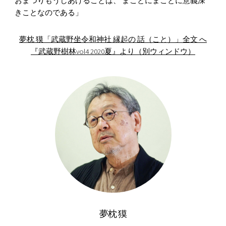
おまつりもうしあげることは、 まことにまことに意義深
きことなのである」
夢枕 獏「武蔵野坐令和神社 縁起の 話（こと）」全文 へ
『武蔵野樹林vol4 2020夏』より（別ウィンドウ）
夢枕 獏