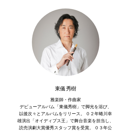
東儀 秀樹
雅楽師・作曲家
デビューアルバム「東儀秀樹」で脚光を浴び、
以後次々とアルバムをリリース。 ０２年蜷川幸
雄演出「オイディプス王」で舞台音楽を担当し、
読売演劇大賞優秀スタッフ賞を受賞。 ０３年公