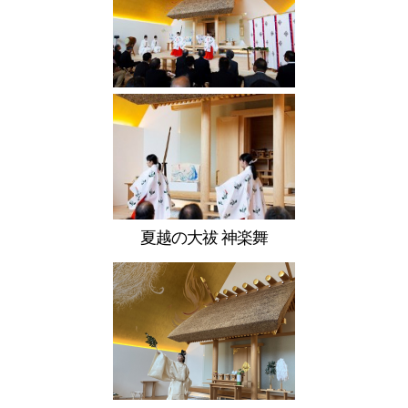
夏越の大祓 神楽舞