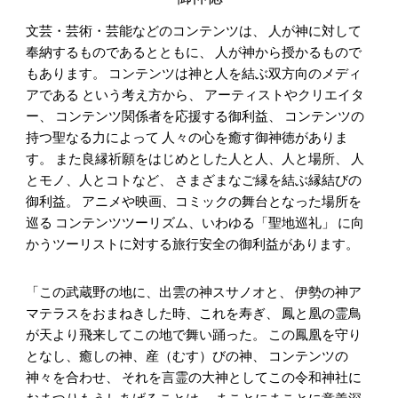
文芸・芸術・芸能などのコンテンツは、 人が神に対して
奉納するものであるとともに、 人が神から授かるもので
もあります。 コンテンツは神と人を結ぶ双方向のメディ
アである という考え方から、 アーティストやクリエイタ
ー、 コンテンツ関係者を応援する御利益、 コンテンツの
持つ聖なる力によって 人々の心を癒す御神徳がありま
す。 また良縁祈願をはじめとした人と人、人と場所、 人
とモノ、人とコトなど、 さまざまなご縁を結ぶ縁結びの
御利益。 アニメや映画、コミックの舞台となった場所を
巡る コンテンツツーリズム、いわゆる「聖地巡礼」 に向
かうツーリストに対する旅行安全の御利益があります。
「この武蔵野の地に、出雲の神スサノオと、 伊勢の神ア
マテラスをおまねきした時、これを寿ぎ、 鳳と凰の霊鳥
が天より飛来してこの地で舞い踊った。 この鳳凰を守り
となし、癒しの神、産（むす）びの神、 コンテンツの
神々を合わせ、 それを言霊の大神としてこの令和神社に